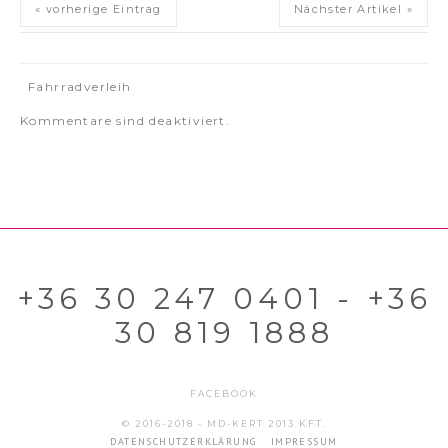
« vorherige Eintrag
Nächster Artikel »
Fahrradverleih
Kommentare sind deaktiviert.
+36 30 247 0401 - +36
30 819 1888
FACEBOOK
© 2016-2018 - MD-KERT 2013 KFT.
DATENSCHUTZERKLÄRUNG
IMPRESSUM