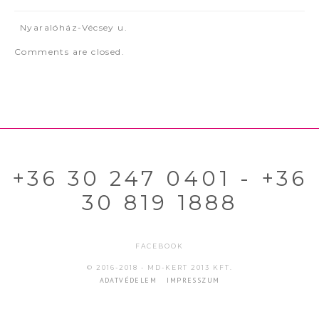
Nyaralóház-Vécsey u.
Comments are closed.
+36 30 247 0401 - +36
30 819 1888
FACEBOOK
© 2016-2018 - MD-KERT 2013 KFT.
ADATVÉDELEM
IMPRESSZUM