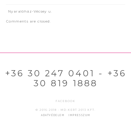
Nyaralóház-Vécsey u.
Comments are closed.
+36 30 247 0401 - +36
30 819 1888
FACEBOOK
© 2016-2018 - MD-KERT 2013 KFT.
ADATVÉDELEM
IMPRESSZUM