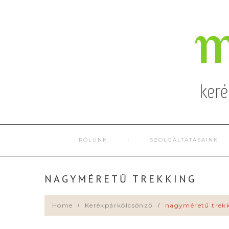
RÓLUNK
SZOLGÁLTATÁSAINK
NAGYMÉRETŰ TREKKING
Home
Kerékpárkölcsönző
nagyméretű trek