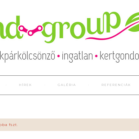
HÍREK
GALÉRIA
REFERENCIÁK
oba fszt.