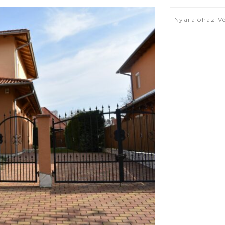
Nyaralóház-Vé