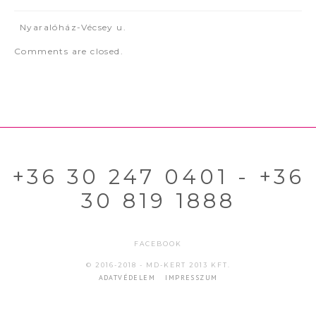
Nyaralóház-Vécsey u.
Comments are closed.
+36 30 247 0401 - +36
30 819 1888
FACEBOOK
© 2016-2018 - MD-KERT 2013 KFT.
ADATVÉDELEM
IMPRESSZUM