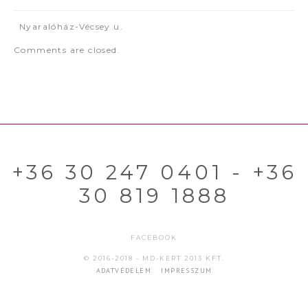
Nyaralóház-Vécsey u.
Comments are closed.
+36 30 247 0401 - +36
30 819 1888
FACEBOOK
© 2016-2018 - MD-KERT 2013 KFT.
ADATVÉDELEM
IMPRESSZUM